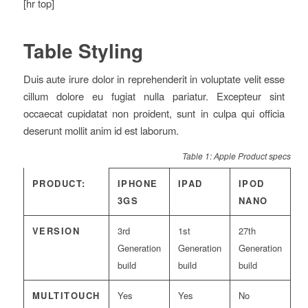
[hr top]
Table Styling
Duis aute irure dolor in reprehenderit in voluptate velit esse
cillum dolore eu fugiat nulla pariatur. Excepteur sint
occaecat cupidatat non proident, sunt in culpa qui officia
deserunt mollit anim id est laborum.
Table 1: Apple Product specs
PRODUCT:
IPHONE
IPAD
IPOD
3GS
NANO
VERSION
3rd
1st
27th
Generation
Generation
Generation
build
build
build
MULTITOUCH
Yes
Yes
No