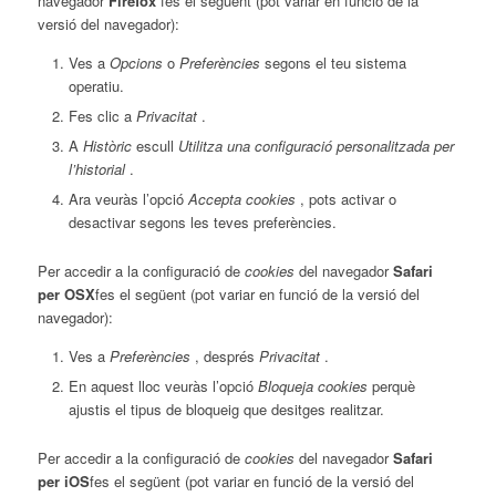
navegador
Firefox
fes el següent (pot variar en funció de la
versió del navegador):
Ves a
Opcions
o
Preferències
segons el teu sistema
operatiu.
Fes clic a
Privacitat
.
A
Històric
escull
Utilitza una configuració personalitzada per
l’historial
.
Ara veuràs l’opció
Accepta cookies
, pots activar o
desactivar segons les teves preferències.
Per accedir a la configuració de
cookies
del navegador
Safari
per OSX
fes el següent (pot variar en funció de la versió del
navegador):
Ves a
Preferències
, després
Privacitat
.
En aquest lloc veuràs l’opció
Bloqueja cookies
perquè
ajustis el tipus de bloqueig que desitges realitzar.
Per accedir a la configuració de
cookies
del navegador
Safari
per iOS
fes el següent (pot variar en funció de la versió del