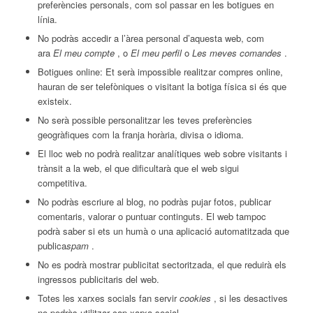
preferències personals, com sol passar en les botigues en
línia.
No podràs accedir a l’àrea personal d’aquesta web, com
ara
El meu compte
, o
El meu perfil
o
Les meves comandes
.
Botigues online: Et serà impossible realitzar compres online,
hauran de ser telefòniques o visitant la botiga física si és que
existeix.
No serà possible personalitzar les teves preferències
geogràfiques com la franja horària, divisa o idioma.
El lloc web no podrà realitzar analítiques web sobre visitants i
trànsit a la web, el que dificultarà que el web sigui
competitiva.
No podràs escriure al blog, no podràs pujar fotos, publicar
comentaris, valorar o puntuar continguts. El web tampoc
podrà saber si ets un humà o una aplicació automatitzada que
publica
spam
.
No es podrà mostrar publicitat sectoritzada, el que reduirà els
ingressos publicitaris del web.
Totes les xarxes socials fan servir
cookies
, si les desactives
no podràs utilitzar cap xarxa social.