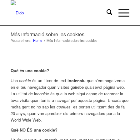
Més informació sobre les cookies
You are here:
Home
/
Més informació sobre les cookies
Què és una cookie?
Una
cookie
és un fitxer de text
inofensiu
que s’emmagatzema
en el teu navegador quan visites gairebé qualsevol pàgina web.
La utilitat de la
cookie
és que la web sigui capaç de recordar la
teva visita quan tornis a navegar per aquesta pàgina. Encara que
molta gent no ho sap les
cookies
es porten utilitzant des de fa
20 anys, quan van aparèixer els primers navegadors per a la
World Wide Web.
Què NO ÉS una cookie?
No és un virus, ni un troià, ni un cuc, ni spam, ni spyware, ni