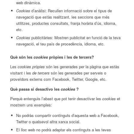
web dinàmica.
Cookies
d’anàlisi: Recullen informació sobre el tipus de
navegació que estàs realitzant, les seccions que més
utilitzes, productes consultats, franja horària d’ús, idioma,
etc.
Cookies
publicitàries: Mostren publicitat en funció de la teva
navegació, el teu país de procedència, idioma, etc.
Què són les
cookies
pròpies i les de tercers?
Les
cookies pròpies
són les generades per la pàgina que estàs
visitant i les
de tercers
són les generades per serveis o
proveïdors externs com Facebook, Twitter, Google, etc.
Què passa si desactivo les
cookies
?
Perquè entenguis l’abast que pot tenir desactivar les
cookies
et
mostrem uns exemples:
No podràs compartir continguts d’aquesta web a Facebook,
Twitter o qualsevol altra xarxa social.
El lloc web no podrà adaptar els continguts a les teves