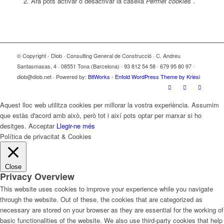
Ara pots activar o desactivar la casella
Permet cookies
.
© Copyright - Diob · Consulting General de Construcció · C. Andreu
Santasmasas, 4 · 08551 Tona (Barcelona) · 93 812 54 58 · 679 95 80 97 ·
diob@diob.net · Powered by:
BitWorks
-
Enfold WordPress Theme by Kriesi
Aquest lloc web utilitza cookies per millorar la vostra experiència. Assumim
que estàs d'acord amb això, però tot i així pots optar per marxar si ho
desitges.
Acceptar
Llegir-ne més
Política de privacitat & Cookies
Close
Privacy Overview
This website uses cookies to improve your experience while you navigate
through the website. Out of these, the cookies that are categorized as
necessary are stored on your browser as they are essential for the working of
basic functionalities of the website. We also use third-party cookies that help