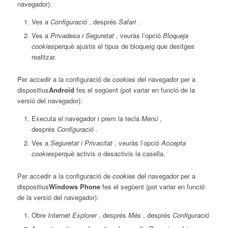
navegador):
Ves a
Configuració
, després
Safari
.
Ves a
Privadesa i Seguretat
, veuràs l’opció
Bloqueja
cookies
perquè ajustis el tipus de bloqueig que desitges
realitzar.
Per accedir a la configuració de
cookies
del navegador per a
dispositius
Android
fes el següent (pot variar en funció de la
versió del navegador):
Executa el navegador i prem la tecla
Menú
,
després
Configuració
.
Ves a
Seguretat i Privacitat
, veuràs l’opció
Accepta
cookies
perquè activis o desactivis la casella.
Per accedir a la configuració de
cookies
del navegador per a
dispositius
Windows Phone
fes el següent (pot variar en funció
de la versió del navegador):
Obre
Internet Explorer
, després
Més
, després
Configuració