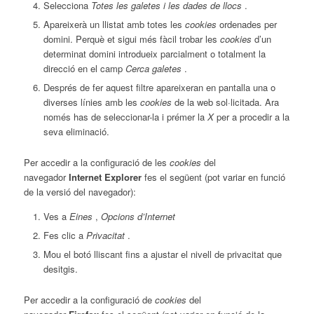
Selecciona
Totes les galetes i les dades de llocs
.
Apareixerà un llistat amb totes les
cookies
ordenades per
domini. Perquè et sigui més fàcil trobar les
cookies
d’un
determinat domini introdueix parcialment o totalment la
direcció en el camp
Cerca galetes
.
Després de fer aquest filtre apareixeran en pantalla una o
diverses línies amb les
cookies
de la web sol·licitada. Ara
només has de seleccionar-la i prémer la
X
per a procedir a la
seva eliminació.
Per accedir a la configuració de les
cookies
del
navegador
Internet Explorer
fes el següent (pot variar en funció
de la versió del navegador):
Ves a
Eines
,
Opcions d’Internet
Fes clic a
Privacitat
.
Mou el botó lliscant fins a ajustar el nivell de privacitat que
desitgis.
Per accedir a la configuració de
cookies
del