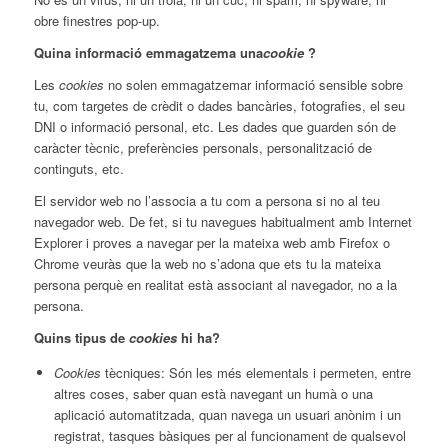
obre finestres pop-up.
Quina informació emmagatzema una
cookie
?
Les
cookies
no solen emmagatzemar informació sensible sobre
tu, com targetes de crèdit o dades bancàries, fotografies, el seu
DNI o informació personal, etc. Les dades que guarden són de
caràcter tècnic, preferències personals, personalització de
continguts, etc.
El servidor web no l’associa a tu com a persona si no al teu
navegador web. De fet, si tu navegues habitualment amb Internet
Explorer i proves a navegar per la mateixa web amb Firefox o
Chrome veuràs que la web no s’adona que ets tu la mateixa
persona perquè en realitat està associant al navegador, no a la
persona.
Quins tipus de
cookies
hi ha?
Cookies
tècniques: Són les més elementals i permeten, entre
altres coses, saber quan està navegant un humà o una
aplicació automatitzada, quan navega un usuari anònim i un
registrat, tasques bàsiques per al funcionament de qualsevol